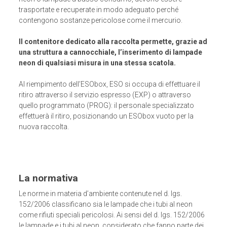
trasportate e recuperate in modo adeguato perché
contengono sostanze pericolose come il mercurio.
Il contenitore dedicato alla raccolta permette, grazie ad
una struttura a cannocchiale, l’inserimento di lampade
neon di qualsiasi misura in una stessa scatola.
Al riempimento dell’ESObox, ESO si occupa di effettuare il
ritiro attraverso il servizio espresso (EXP) o attraverso
quello programmato (PROG): il personale specializzato
effettuerà il ritiro, posizionando un ESObox vuoto per la
nuova raccolta.
La normativa
Le norme in materia d’ambiente contenute nel d. lgs.
152/2006 classificano sia le lampade che i tubi al neon
come rifiuti speciali pericolosi. Ai sensi del d. lgs. 152/2006
le lampade e i tubi al neon, considerato che fanno parte dei