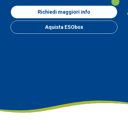
Richiedi maggiori info
Aquista ESObox