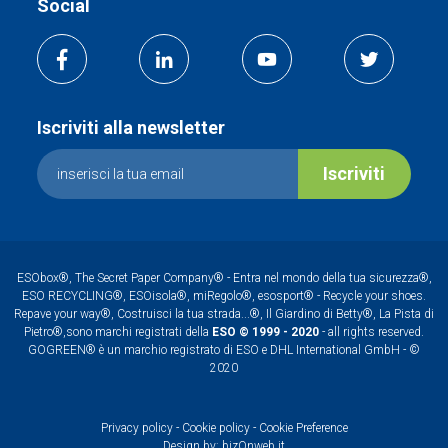
Social
Iscriviti alla newsletter
Iscriviti
ESObox®, The Secret Paper Company® - Entra nel mondo della tua sicurezza®,
ESO RECYCLING®, ESOisola®, miRegolo®, esosport® - Recycle your shoes.
Repave your way®, Costruisci la tua strada...®, Il Giardino di Betty®, La Pista di
Pietro®,sono marchi registrati della
ESO © 1999 - 2020
- all rights reserved.
GOGREEN® è un marchio registrato di ESO e DHL International GmbH - ©
2020
Privacy policy
-
Cookie policy
-
Cookie Preference
Design by:
bizOnweb.it