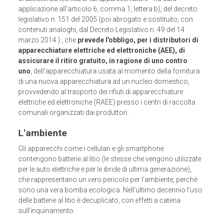
applicazione all’articolo 6, comma 1, lettera b), del decreto
legislativo n. 151 del 2005 (poi abrogato e sostituito, con
contenuti analoghi, dal Decreto Legislativo n. 49 del 14
marzo 2014 ) , che
prevede l'obbligo, per i distributori di
apparecchiature elettriche ed elettroniche (AEE), di
assicurare il ritiro gratuito, in ragione di uno contro
uno
, dell'apparecchiatura usata al momento della fornitura
di una nuova apparecchiatura ad un nucleo domestico,
provvedendo al trasporto dei rifiuti di apparecchiature
elettriche ed elettroniche (RAEE) presso i centri di raccolta
comunali organizzati dai produttori.
L'ambiente
Gli apparecchi come i cellulari e gli smartphone
contengono batterie al litio (le stesse che vengono utilizzate
per le auto elettriche e per le ibride di ultima generazione),
che rappresentano un vero pericolo per l’ambiente, perchè
sono una vera bomba ecologica. Nell’ultimo decennio l’uso
delle batterie al litio è decuplicato, con effetti a catena
sull’inquinamento.