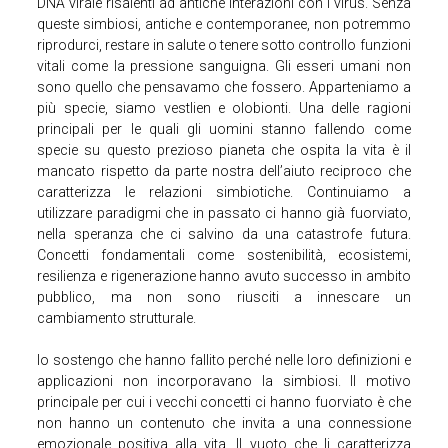
DNA virale risalenti ad antiche interazioni con i virus. Senza
queste simbiosi, antiche e contemporanee, non potremmo
riprodurci, restare in salute o tenere sotto controllo funzioni
vitali come la pressione sanguigna. Gli esseri umani non
sono quello che pensavamo che fossero. Apparteniamo a
più specie, siamo vestlien e olobionti. Una delle ragioni
principali per le quali gli uomini stanno fallendo come
specie su questo prezioso pianeta che ospita la vita è il
mancato rispetto da parte nostra dell’aiuto reciproco che
caratterizza le relazioni simbiotiche. Continuiamo a
utilizzare paradigmi che in passato ci hanno già fuorviato,
nella speranza che ci salvino da una catastrofe futura.
Concetti fondamentali come sostenibilità, ecosistemi,
resilienza e rigenerazione hanno avuto successo in ambito
pubblico, ma non sono riusciti a innescare un
cambiamento strutturale.
Io sostengo che hanno fallito perché nelle loro definizioni e
applicazioni non incorporavano la simbiosi. Il motivo
principale per cui i vecchi concetti ci hanno fuorviato è che
non hanno un contenuto che invita a una connessione
emozionale positiva alla vita. Il vuoto che li caratterizza