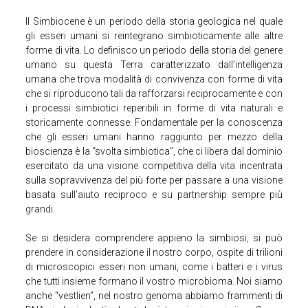
Il Simbiocene è un periodo della storia geologica nel quale
gli esseri umani si reintegrano simbioticamente alle altre
forme di vita. Lo definisco un periodo della storia del genere
umano su questa Terra caratterizzato dall’intelligenza
umana che trova modalità di convivenza con forme di vita
che si riproducono tali da rafforzarsi reciprocamente e con
i processi simbiotici reperibili in forme di vita naturali e
storicamente connesse. Fondamentale per la conoscenza
che gli esseri umani hanno raggiunto per mezzo della
bioscienza è la “svolta simbiotica”, che ci libera dal dominio
esercitato da una visione competitiva della vita incentrata
sulla sopravvivenza del più forte per passare a una visione
basata sull’aiuto reciproco e su partnership sempre più
grandi.
Se si desidera comprendere appieno la simbiosi, si può
prendere in considerazione il nostro corpo, ospite di trilioni
di microscopici esseri non umani, come i batteri e i virus
che tutti insieme formano il vostro microbioma. Noi siamo
anche “vestlien”, nel nostro genoma abbiamo frammenti di