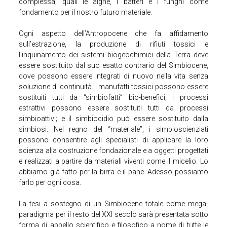
complessa, quali le alghe, i batteri e i funghi come
fondamento per il nostro futuro materiale.
Ogni aspetto dell’Antropocene che fa affidamento
sull’estrazione, la produzione di rifiuti tossici e
l’inquinamento dei sistemi biogeochimici della Terra deve
essere sostituito dal suo esatto contrario del Simbiocene,
dove possono essere integrati di nuovo nella vita senza
soluzione di continuità. I manufatti tossici possono essere
sostituiti tutti da “simbiofatti” bio-benefici; i processi
estrattivi possono essere sostituiti tutti da processi
simbioattivi; e il simbiocidio può essere sostituito dalla
simbiosi. Nel regno del “materiale”, i simbioscienziati
possono consentire agli specialisti di applicare la loro
scienza alla costruzione fondazionale e a oggetti progettati
e realizzati a partire da materiali viventi come il micelio. Lo
abbiamo già fatto per la birra e il pane. Adesso possiamo
farlo per ogni cosa.
La tesi a sostegno di un Simbiocene totale come mega-
paradigma per il resto del XXI secolo sarà presentata sotto
forma di appello scientifico e filosofico a nome di tutte le