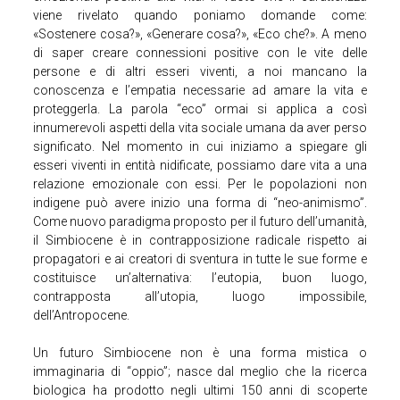
viene rivelato quando poniamo domande come:
«Sostenere cosa?», «Generare cosa?», «Eco che?». A meno
di saper creare connessioni positive con le vite delle
persone e di altri esseri viventi, a noi mancano la
conoscenza e l’empatia necessarie ad amare la vita e
proteggerla. La parola “eco” ormai si applica a così
innumerevoli aspetti della vita sociale umana da aver perso
significato. Nel momento in cui iniziamo a spiegare gli
esseri viventi in entità nidificate, possiamo dare vita a una
relazione emozionale con essi. Per le popolazioni non
indigene può avere inizio una forma di “neo-animismo”.
Come nuovo paradigma proposto per il futuro dell’umanità,
il Simbiocene è in contrapposizione radicale rispetto ai
propagatori e ai creatori di sventura in tutte le sue forme e
costituisce un’alternativa: l’eutopia, buon luogo,
contrapposta all’utopia, luogo impossibile,
dell’Antropocene.
Un futuro Simbiocene non è una forma mistica o
immaginaria di “oppio”; nasce dal meglio che la ricerca
biologica ha prodotto negli ultimi 150 anni di scoperte